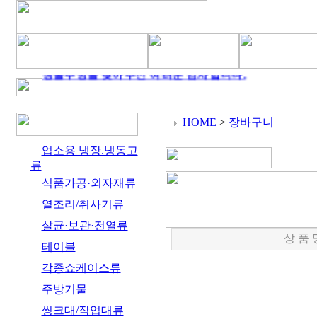
청솔주방을 찾아주신 여러분 감사합니다.
HOME
>
장바구니
업소용 냉장.냉동고
류
식품가공·외자재류
열조리/취사기류
살균·보관·전열류
상 품 
테이블
각종쇼케이스류
주방기물
씽크대/작업대류