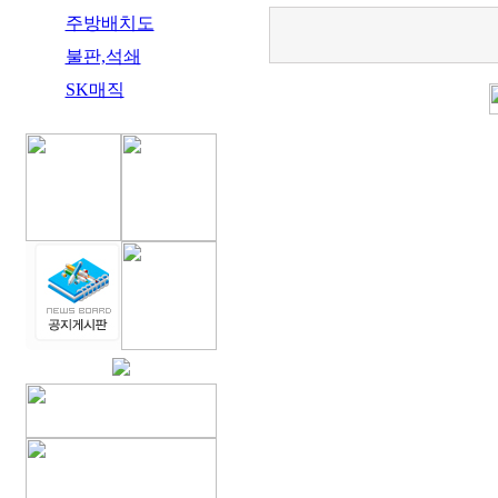
주방배치도
불판,석쇄
SK매직