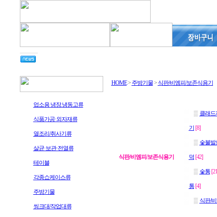
청솔주방을 찾아주신 여러분 감사합니다.
HOME
>
주방기물
>
식판/비엠피/보존식용기
업소용 냉장.냉동고류
▒
클래드
식품가공·외자재류
기
[8]
열조리/취사기류
▒
숯불발
살균·보관·전열류
식판/비엠피/보존식용기
덕
[42]
테이블
▒
숯통
[21
각종쇼케이스류
통
[4]
주방기물
▒
식판/
씽크대/작업대류