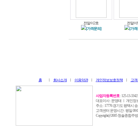
전말이2호
전말이
[가격문의]
[가격
홈
ㅣ
회사소개
ㅣ
이용약관
ㅣ
개인정보보호정책
ㅣ
고객
사업자등록번호
: 125-13-33421
대표이사 : 문영태 ㅣ 개인정
주소 : 17776 경기도 평택시 송탄로2
고객센터 운영시간 : 평일 09:00 
Copyright@2005 청솔종합주방 All 