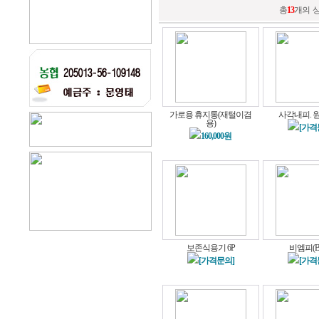
총
13
개의 
가로용 휴지통(재털이겸
사각내피. 
용)
[가격
160,000원
보존식용기 6P
비엠피(B
[가격문의]
[가격