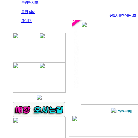
주방배치도
불판,석쇄
전말이4찬식판1호
SK매직
[가격문의]