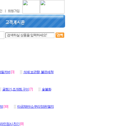
크릴커버
[3]
▒
석쇄 보관함, 불판세척
▒
굴찜기,조개찜.구이
[7]
▒
숯불화
화덕
[10]
▒
타공채반/소쿠리/양픈/멸치
라민접시,찬기
[0]