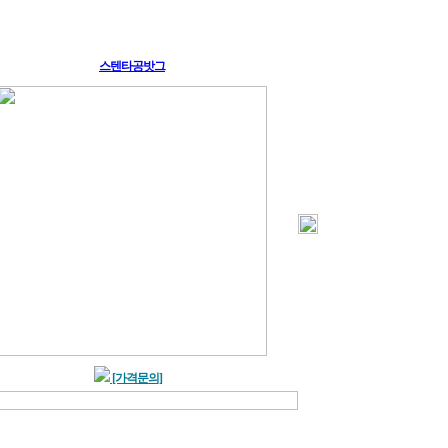
스텐타공밧그
[가격문의]