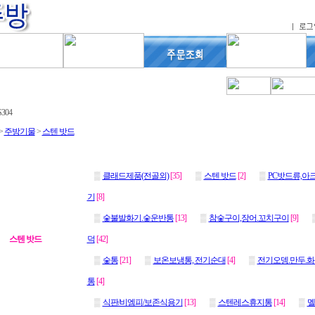
.
304
>
주방기물
>
스텐 밧드
▒
클래드제품(전골외)
[35]
▒
스텐 밧드
[2]
▒
PC밧드류,아
기
[8]
▒
숯불발화기.숯운반통
[13]
▒
참숯구이,장어.꼬치구이
[9]
스텐 밧드
덕
[42]
▒
숯통
[21]
▒
보온보냉통, 전기순대
[4]
▒
전기오뎅.만두.
통
[4]
▒
식판/비엠피/보존식용기
[13]
▒
스텐레스휴지통
[14]
▒
멜