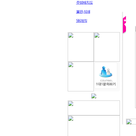
주방배치도
불판,석쇄
SK매직