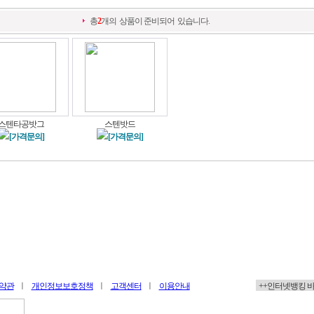
총
2
개의 상품이 준비되어 있습니다.
스텐타공밧그
스텐밧드
[가격문의]
[가격문의]
약관
ㅣ
개인정보보호정책
ㅣ
고객센터
ㅣ
이용안내