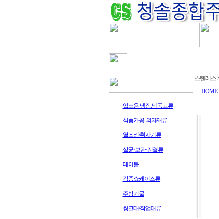
청솔주방을 찾아주신 여러분 감사합니다
스텐레스 S
HOME
업소용 냉장.냉동고류
식품가공·외자재류
열조리/취사기류
살균·보관·전열류
테이블
각종쇼케이스류
주방기물
씽크대/작업대류