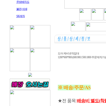
주방배치도
불판,석쇄
SK매직
도어 케비넷작업대
1200*600*800 (600.900.1500.1800 주문제작가
※ 배송/주문/AS
★전 품목
배송비 별도(착