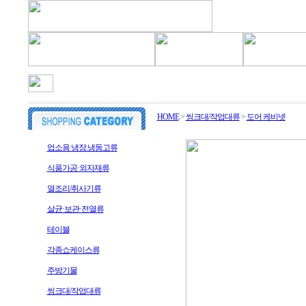
청솔주방을 찾아주신 여러분 감사합니다.
HOME
>
씽크대/작업대류
>
도어 케비넷
업소용 냉장.냉동고류
식품가공·외자재류
열조리/취사기류
살균·보관·전열류
테이블
각종쇼케이스류
주방기물
씽크대/작업대류